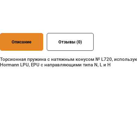
Описание
Отзывы (0)
Торсионная пружина с натяжным конусом № L720, использую
Hormann LPU, EPU с направляющими типа N, L и H