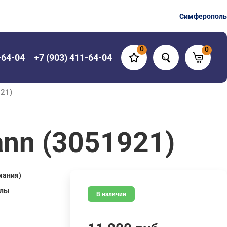
Симферополь
0
0
-64-04
+7 (903) 411-64-04
21)
nn (3051921)
мания)
алы
В наличии