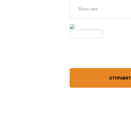
щь в
дборе
Введите симолы с картинки
Обновить
Нажимая кнопку, вы соглашает
лефону
+7 (861) 944-64-04
персональных данных
зи
ОТПРАВИ
дистрибьютор
6 года