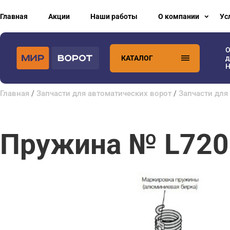
Главная
Акции
Наши работы
О компании
Ус
О
КАТАЛОГ
д
H
Главная
/
Запчасти для автоматических ворот
/
Запчасти для
Пружина № L720 