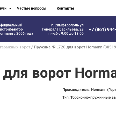
луги
Частые вопросы
Контакты
фициальный
г. Симферополь ул
+7 (861) 944
истрибьютор
Генерала Васильева, 28
örmann с 2006 года
пн-сб с 9:00 до 18:00
 гаражных ворот
/ Пружина № L720 для ворот Hormann (30519
для ворот Horma
Производитель:
Hormann (Гер
Тип:
Торсионно-пружинные в