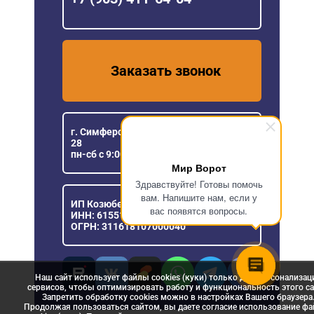
Заказать звонок
г. Симферополь ул Генерала Васильева,
28
пн-сб с 9:00 до 18:00
Мир Ворот
Здравствуйте! Готовы помочь
вам. Напишите нам, если у
ИП Козюберда Денис Александрович
вас появятся вопросы.
ИНН: 615516030057
ОГРН: 311618107000040
Наш сайт использует файлы cookies (куки) только для персонализац
сервисов, чтобы оптимизировать работу и функциональность этого са
Запретить обработку cookies можно в настройках Вашего браузера
Продолжая пользоваться сайтом, вы даете согласие использование ф