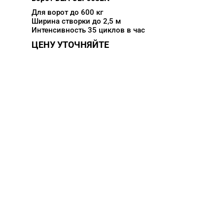
Для ворот до 600 кг
Ширина створки до 2,5 м
Интенсивность 35 циклов в час
ЦЕНУ УТОЧНЯЙТЕ
НУЖНА ПОМОЩЬ В
ПОИСКЕ И ПОДБОРЕ
ВОРОТ?
Задайте вопрос нашему
специалисту по телефону
+7 (861)
944-64-04
или оставьте заявку в форме
обратной связи