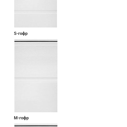
S-гофр
М-гофр