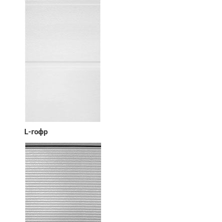
L-гофр