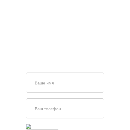
НУЖНА ПОМОЩЬ В
ПОИСКЕ И ПОДБОРЕ
ВОРОТ?
Задайте вопрос нашему
специалисту по телефону
+7 (861)
944-64-04
или оставьте заявку в форме
обратной связи
Введите симолы с картинки
Обновить