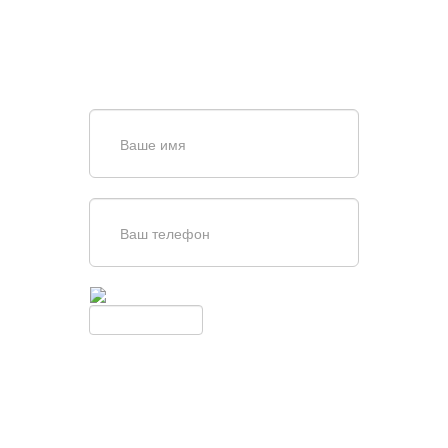
Задайте вопрос нашему
специалисту по телефону
+7 (861)
944-64-04
или оставьте заявку в форме
обратной связи
Введите симолы с картинки
Обновить
Нажимая кнопку, вы соглашаетесь с
условиями обработки
персональных данных