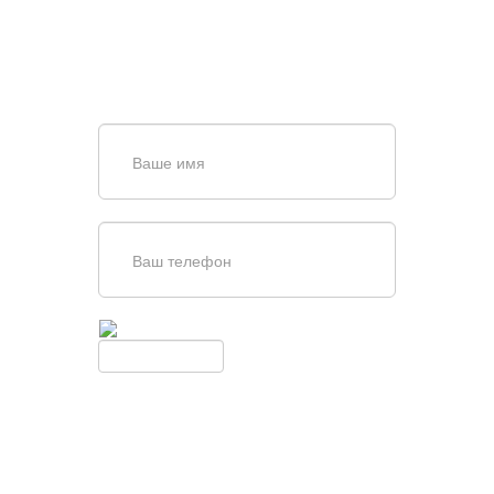
Задайте вопрос нашему
специалисту по телефону
+7 (861)
944-64-04
или оставьте заявку в форме
обратной связи
Введите симолы с картинки
Обновить
Нажимая кнопку, вы соглашаетесь с
условиями обработки
персональных данных