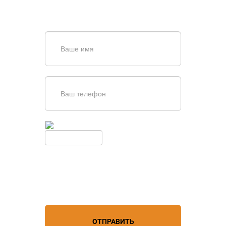
или оставьте заявку в форме
обратной связи
Введите симолы с картинки
Обновить
Нажимая кнопку, вы соглашаетесь с
условиями обработки
персональных данных
ОТПРАВИТЬ