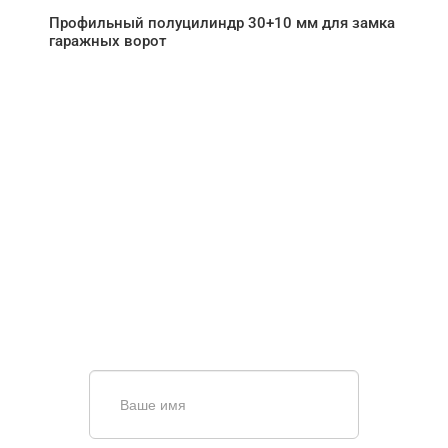
Профильный полуцилиндр 30+10 мм для замка
гаражных ворот
НУЖНА ПОМОЩЬ В
ПОИСКЕ И ПОДБОРЕ
ВОРОТ?
Задайте вопрос нашему
специалисту по телефону
+7 (861)
944-64-04
или оставьте заявку в форме
обратной связи