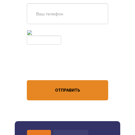
Введите симолы с картинки
Обновить
Нажимая кнопку, вы соглашаетесь с
условиями обработки
персональных данных
ОТПРАВИТЬ