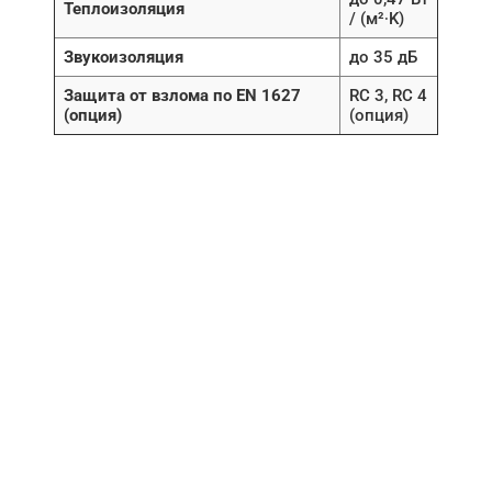
Теплоизоляция
/ (м²∙K)
Звукоизоляция
до 35 дБ
Защита от взлома по EN 1627
RC 3, RC 4
(опция)
(опция)
НУЖНА ПОМОЩЬ В
ПОИСКЕ И ПОДБОРЕ
ВОРОТ?
Задайте вопрос нашему
специалисту по телефону
+7 (861)
944-64-04
или оставьте заявку в форме
обратной связи