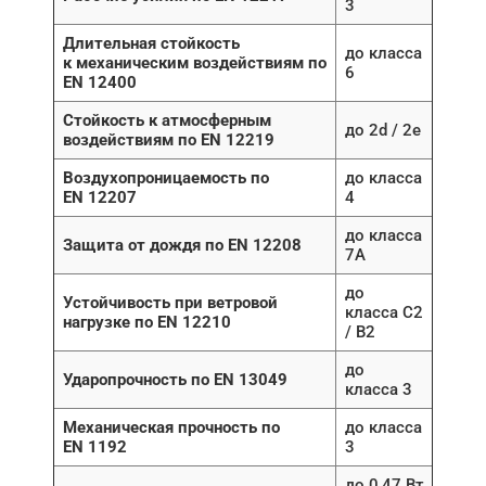
3
Длительная стойкость
до класса
к механическим воздействиям по
6
EN 12400
Стойкость к атмосферным
до 2d / 2e
воздействиям по EN 12219
Воздухопроницаемость по
до класса
EN 12207
4
до класса
Защита от дождя по EN 12208
7A
до
Устойчивость при ветровой
класса C2
нагрузке по EN 12210
/ B2
до
Ударопрочность по EN 13049
класса 3
Механическая прочность по
до класса
EN 1192
3
до 0,47 Вт