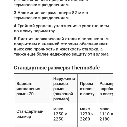
термическим разделением
3.
Алюминиевая рама двери 82 мм с
термическим разделением
4.
Тройной уровень уплотнения с уплотнением
по всему периметру
5.
Лист из нержавеющей стали с порошковым
покрытием с внешней стороны обеспечивает
высокую прочность и жесткость створки, а
также еще более надежную защиту от взлома
Стандартные размеры ThermoSafe
Наружный
Вариант
размер
Проем
Размер
исполнения
рамы
стены
коробки
рамы 70
(заказной
в свету
в свету
размер)
макс.
макс.
макс
Стандартный
1250 ×
1270 ×
1110 ×
размер
2250
2260
2180