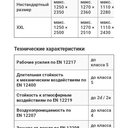
макс.
макс.
макс.
Нестандартный
1250 ×
1270 ×
1110 ×
размер
2350
2360
2280
макс.
макс.
макс.
XXL
1250 ×
1270 ×
1110 ×
2500
2510
2430
Технические характеристики
до
Рабочие усилия по EN 12217
класса 5
Длительная стойкость
до класса
к механическим воздействиям по
5
EN 12400
Стойкость к атмосферным
до 2d / 2e
воздействиям по EN 12219
Воздухопроницаемость по
до класса
EN 12207
4
до класса