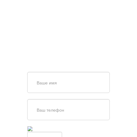
НУЖНА ПОМОЩЬ В
ПОИСКЕ И ПОДБОРЕ
ВОРОТ?
Задайте вопрос нашему
специалисту по телефону
+7 (861)
944-64-04
или оставьте заявку в форме
обратной связи
Введите симолы с картинки
Обновить