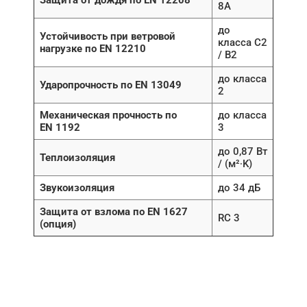
Защита от дождя по EN 12208
8A
до
Устойчивость при ветровой
класса C2
нагрузке по EN 12210
/ B2
до класса
Ударопрочность по EN 13049
2
Механическая прочность по
до класса
EN 1192
3
до 0,87 Вт
Теплоизоляция
/ (м²∙K)
Звукоизоляция
до 34 дБ
Защита от взлома по EN 1627
RC 3
(опция)