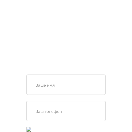
НУЖНА ПОМОЩЬ В
ПОИСКЕ И ПОДБОРЕ
ВОРОТ?
Задайте вопрос нашему
специалисту по телефону
+7 (861)
944-64-04
или оставьте заявку в форме
обратной связи
Введите симолы с картинки
Обновить