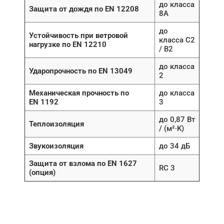
до класса
Защита от дождя по EN 12208
8A
до
Устойчивость при ветровой
класса C2
нагрузке по EN 12210
/ B2
до класса
Ударопрочность по EN 13049
2
Механическая прочность по
до класса
EN 1192
3
до 0,87 Вт
Теплоизоляция
/ (м²∙K)
Звукоизоляция
до 34 дБ
Защита от взлома по EN 1627
RC 3
(опция)