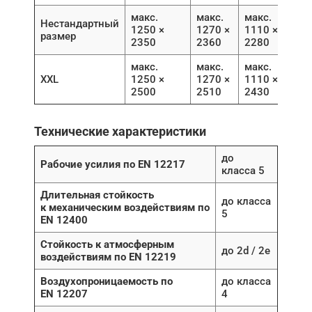
макс.
макс.
макс.
Нестандартный
1250 ×
1270 ×
1110 ×
размер
2350
2360
2280
макс.
макс.
макс.
XXL
1250 ×
1270 ×
1110 ×
2500
2510
2430
Технические характеристики
до
Рабочие усилия по EN 12217
класса 5
Длительная стойкость
до класса
к механическим воздействиям по
5
EN 12400
Стойкость к атмосферным
до 2d / 2e
воздействиям по EN 12219
Воздухопроницаемость по
до класса
EN 12207
4