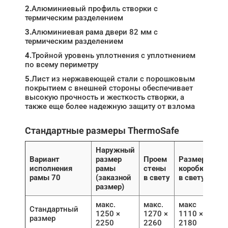
2.
Алюминиевый профиль створки с
термическим разделением
3.
Алюминиевая рама двери 82 мм с
термическим разделением
4.
Тройной уровень уплотнения с уплотнением
по всему периметру
5.
Лист из нержавеющей стали с порошковым
покрытием с внешней стороны обеспечивает
высокую прочность и жесткость створки, а
также еще более надежную защиту от взлома
Стандартные размеры ThermoSafe
Наружный
Вариант
размер
Проем
Размер
исполнения
рамы
стены
коробки
рамы 70
(заказной
в свету
в свету
размер)
макс.
макс.
макс
Стандартный
1250 ×
1270 ×
1110 ×
размер
2250
2260
2180