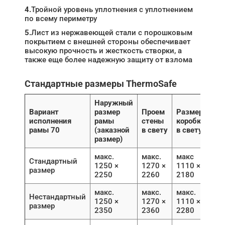
4.
Тройной уровень уплотнения с уплотнением
по всему периметру
5.
Лист из нержавеющей стали с порошковым
покрытием с внешней стороны обеспечивает
высокую прочность и жесткость створки, а
также еще более надежную защиту от взлома
Стандартные размеры ThermoSafe
Наружный
Вариант
размер
Проем
Размер
исполнения
рамы
стены
коробки
рамы 70
(заказной
в свету
в свету
размер)
макс.
макс.
макс
Стандартный
1250 ×
1270 ×
1110 ×
размер
2250
2260
2180
макс.
макс.
макс.
Нестандартный
1250 ×
1270 ×
1110 ×
размер
2350
2360
2280