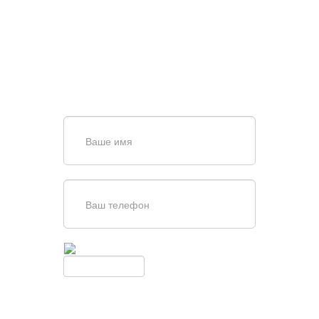
ПОИСКЕ И ПОДБОРЕ
ВОРОТ?
Задайте вопрос нашему
специалисту по телефону
+7 (861)
944-64-04
или оставьте заявку в форме
обратной связи
Введите симолы с картинки
Обновить
Нажимая кнопку, вы соглашаетесь с