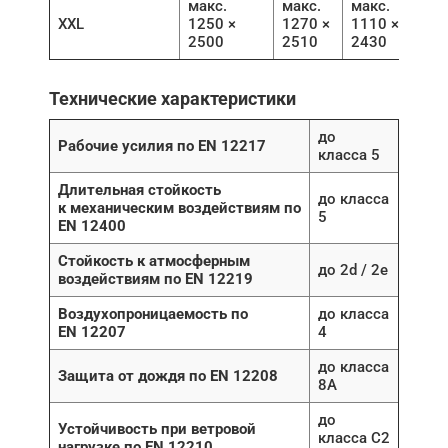
макс.
макс.
макс.
XXL
1250 ×
1270 ×
1110 ×
2500
2510
2430
Технические характеристики
до
Рабочие усилия по EN 12217
класса 5
Длительная стойкость
до класса
к механическим воздействиям по
5
EN 12400
Стойкость к атмосферным
до 2d / 2e
воздействиям по EN 12219
Воздухопроницаемость по
до класса
EN 12207
4
до класса
Защита от дождя по EN 12208
8A
до
Устойчивость при ветровой
класса C2
нагрузке по EN 12210