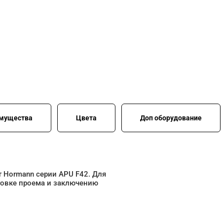
мущества
Цвета
Доп оборудование
 Hormann серии APU F42. Для
отовке проема и заключению