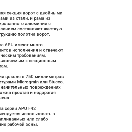
яя секция ворот с двойными
ами из стали, и рама из
ированного алюминия с
клением составляют жесткую
трукцию полотна ворот.
та APU имеют много
антов исполнения и отвечают
ическим требованиям,
ъявляемым к секционным
там.
ия цоколя в 750 миллиметров
стурами Micrograin или Stucco.
значительных повреждениях
ожна простая и недорогая
нена.
та серии APU F42
мендуется использовать в
апливаемых или слабо
ие рабочей зоны.