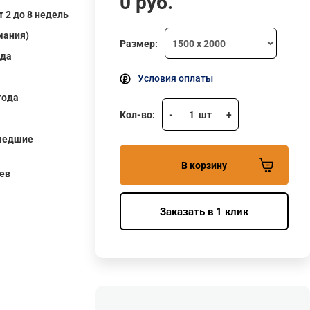
0
руб.
т 2 до 8 недель
мания)
Размер:
ода
Условия оплаты
года
Кол-во:
-
1
шт
+
шедшие
В корзину
ев
Заказать в 1 клик