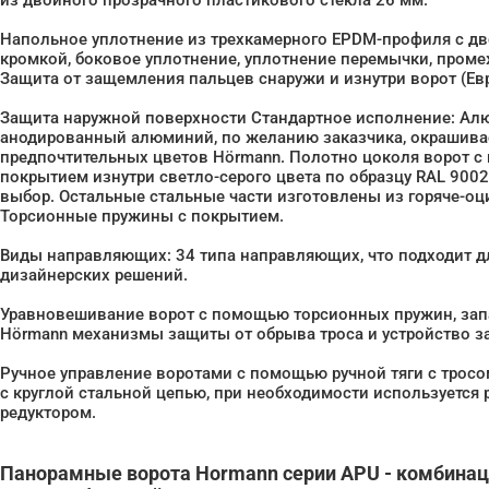
из двойного прозрачного пластикового стекла 26 мм.
Напольное уплотнение из трехкамерного EPDM-профиля с д
кромкой, боковое уплотнение, уплотнение перемычки, проме
Защита от защемления пальцев снаружи и изнутри ворот (Евр
Защита наружной поверхности Стандартное исполнение: Ал
анодированный алюминий, по желанию заказчика, окрашивае
предпочтительных цветов Hörmann. Полотно цоколя ворот 
покрытием изнутри светло-серого цвета по образцу RAL 9002
выбор. Остальные стальные части изготовлены из горяче-оц
Торсионные пружины с покрытием.
Виды направляющих: 34 типа направляющих, что подходит д
дизайнерских решений.
Уравновешивание ворот с помощью торсионных пружин, за
Hörmann механизмы защиты от обрыва троса и устройство з
Ручное управление воротами с помощью ручной тяги с тросо
с круглой стальной цепью, при необходимости используется 
редуктором.
Панорамные ворота Hormann серии APU - комбинаци