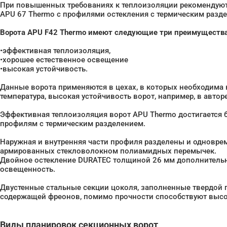
При повышенных требованиях к теплоизоляции рекомендуют
APU 67 Thermo с профилями остекления с термическим разд
Ворота APU F42 Thermo имеют следующие три преимущества
•эффективная теплоизоляция,
•хорошее естественное освещение
•высокая устойчивость.
Данные ворота применяются в цехах, в которых необходима
температура, высокая устойчивость ворот, например, в авто
Эффективная теплоизоляция ворот APU Thermo достигается
профилям с термическим разделением.
Наружная и внутренняя части профиля разделены и одновр
армированных стекловолокном полиамидных перемычек.
Двойное остекление DURATEC толщиной 26 мм дополнительн
освещенность.
Двустенные стальные секции цоколя, заполненные твердой 
содержащей фреонов, помимо прочности способствуют высо
Виды планировок секционных ворот