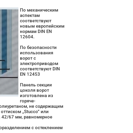
По механическим
аспектам
соответствуют
новым европейским
нормам DIN EN
12604.
По безопасности
использования
ворот с
электроприводом
соответствуют DIN
EN 12453
Панель секции
цоколя ворот
изготовлена из
горяче-
олиуретаном, не содержащим
 оттиском „Stucco” или
на 42/67 мм, равномерное
оразделением с остеклением