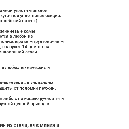
войной уплотнительной
жуточное уплотнение секций.
опейский патент).
юминиевые рамы -
тся в любой из
с полиэстеровым грунтовочным
; снаружи: 14 цветов на
инкованной стали.
ля любых технических и
патентованные концерном
ащиты от поломки пружин.
м либо с помощью ручной тяги
ручной цепной привод с
я из стали, алюминия и