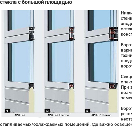
стекла с большой площадью
Нижн
стенк
анод
осте
конс
Воро
вари
техн
пред
воро
Секц
с тек
При 
возм
заме
Воро
реко
неот
отапливаемых/охлаждаемых помещений, где важно освещен