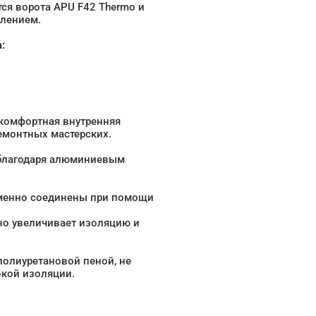
ся ворота APU F42 Thermo и
елением.
:
 комфортная внутренняя
ремонтных мастерских.
 благодаря алюминиевым
еменно соединены при помощи
о увеличивает изоляцию и
полиуретановой пеной, не
кой изоляции.