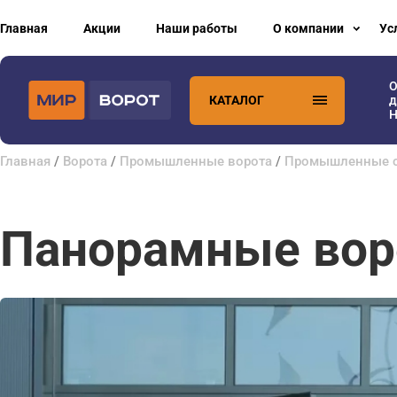
Главная
Акции
Наши работы
О компании
Ус
О
КАТАЛОГ
д
H
Главная
/
Ворота
/
Промышленные ворота
/
Промышленные с
Панорамные вор