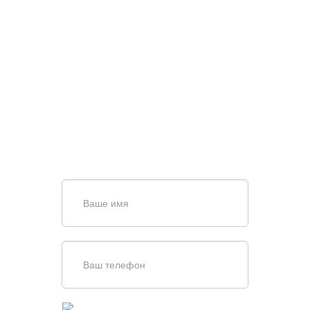
НУЖНА ПОМОЩЬ В
ПОИСКЕ И ПОДБОРЕ
ВОРОТ?
Задайте вопрос нашему
специалисту по телефону
+7 (861)
944-64-04
или оставьте заявку в форме
обратной связи
Введите симолы с картинки
Обновить