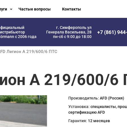
луги
Частые вопросы
Контакты
фициальный
г. Симферополь ул
+7 (861) 944
истрибьютор
Генерала Васильева, 28
örmann с 2006 года
пн-сб с 9:00 до 18:00
AFD Легион А 219/600/6 ПТС
ион А 219/600/6
Производитель:
AFD (Россия)
Установка:
специалисты, про
сертификацию AFD
Гарантия:
12 месяцев