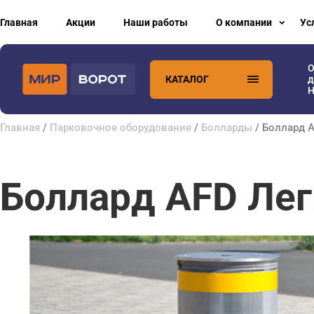
Главная
Акции
Наши работы
О компании
Ус
О
КАТАЛОГ
д
H
Главная
/
Парковочное оборудование
/
Болларды
/ Боллард 
Боллард AFD Лег