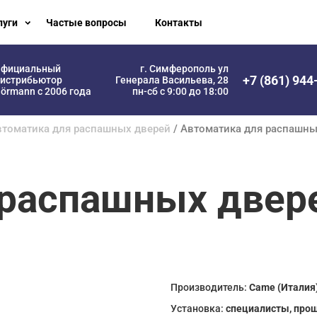
луги
Частые вопросы
Контакты
фициальный
г. Симферополь ул
+7 (861) 944
истрибьютор
Генерала Васильева, 28
örmann с 2006 года
пн-сб с 9:00 до 18:00
втоматика для распашных дверей
/ Автоматика для распашны
распашных двере
Производитель:
Came (Италия
Установка:
специалисты, про