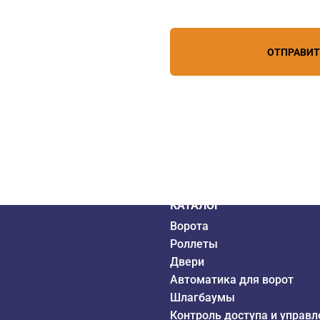
лефону
+7 (861) 944-64-04
персональных данных
зи
ОТПРАВИ
дистрибьютор
6 года
КАТАЛОГ
Ворота
Роллеты
Двери
Автоматика для ворот
Шлагбаумы
Контроль доступа и управл