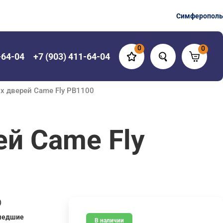
Симферополь
0
0
-64-04
+7 (903) 411-64-04
х дверей Came Fly PB1100
й Came Fly
)
шедшие
В наличии