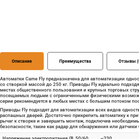
Описание
Преимущества
Отзывы (
Автоматки Came Fly предназначена для автоматизации одно
со створкой массой до 250 кг. Приводы Fly идеально подход
местах общественного пользования и крупных торговых струк
посещаемых людьми с ограниченными физическими возможн
серии рекомендуется в любых местах с большим потоком пос
Приводы Fly подходят для автоматизации всех видов одност
распашных дверей. Достаточно прикрепить автоматику к пр
рычаг к створке и завершить монтаж, подключив необходимы
безопасности, такие как радар для обнаружения или датчики 
Напряжение электропитания (В, 50/60
~230