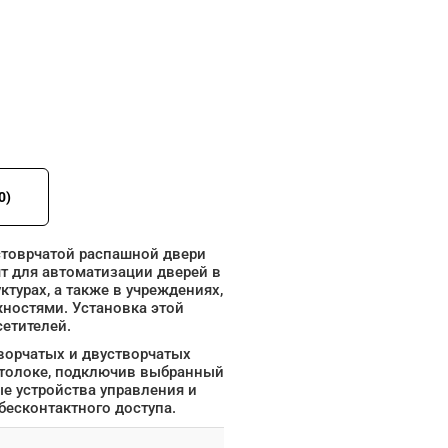
0)
стоврчатой распашной двери
ят для автоматизации дверей в
турах, а также в учреждениях,
остями. Установка этой
етителей.
ворчатых и двустворчатых
итолоке, подключив выбранный
е устройства управления и
бесконтактного доступа.