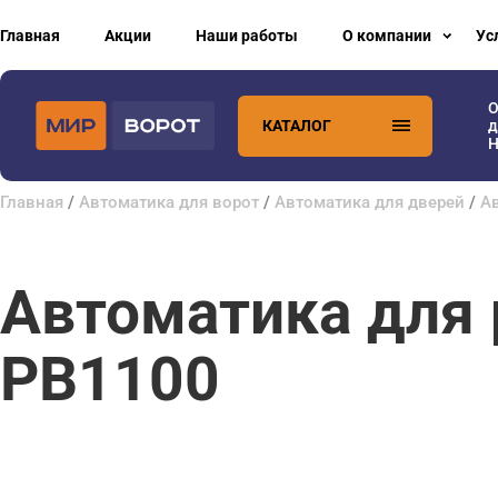
Главная
Акции
Наши работы
О компании
Ус
О
КАТАЛОГ
д
H
Главная
/
Автоматика для ворот
/
Автоматика для дверей
/
А
Автоматика для 
PB1100