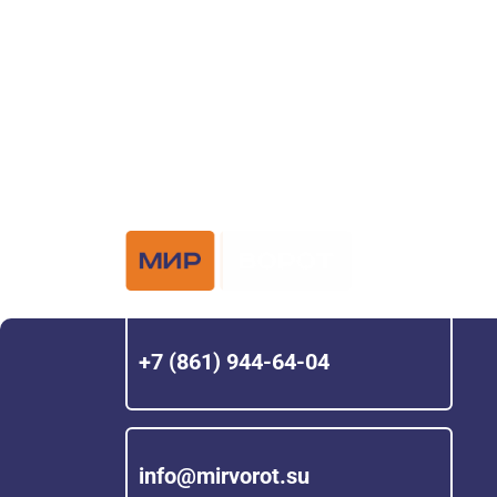
Задайте вопрос нашему специалисту по те
или оставьте заявку в форме обратной свя
Официальный 
Hörmann с 200
+7 (861) 944-64-04
info@mirvorot.su