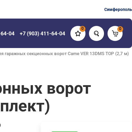
Симферополь
0
0
-64-04
+7 (903) 411-64-04
ля гаражных секционных ворот Came VER 13DMS TOP (2,7 м)
онных ворот
плект)
)