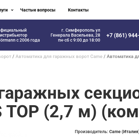
луги
Частые вопросы
Контакты
фициальный
г. Симферополь ул
+7 (861) 944
истрибьютор
Генерала Васильева, 28
örmann с 2006 года
пн-сб с 9:00 до 18:00
ворот
/
Автоматика для гаражных ворот Came
/ Автоматика д
 гаражных секци
TOP (2,7 м) (ком
Производитель:
Came (Италия