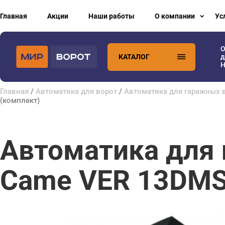
Главная
Акции
Наши работы
О компании
Ус
О
КАТАЛОГ
д
H
Главная
/
Автоматика для ворот
/
Автоматика для гаражных 
(комплект)
Автоматика для
Came VER 13DMS 