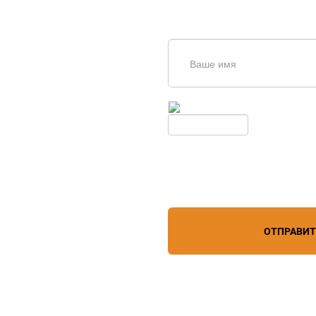
щь в
дборе
Введите симолы с картинки
Обновить
Нажимая кнопку, вы соглашает
лефону
+7 (861) 944-64-04
персональных данных
зи
ОТПРАВИ